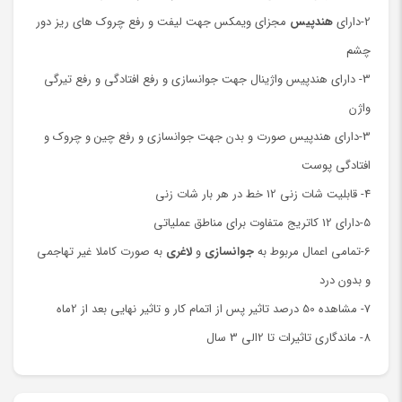
2-دارای
هندپیس
مجزای ویمکس جهت لیفت و رفع چروک های ریز دور
چشم
3- دارای هندپیس واژینال جهت جوانسازی و رفع افتادگی و رفع تیرگی
واژن
3-دارای هندپیس صورت و بدن جهت جوانسازی و رفع چین و چروک و
افتادگی پوست
4- قابلیت شات زنی 12 خط در هر بار شات زنی
5-دارای 12 کاتریج متفاوت برای مناطق عملیاتی
6-تمامی اعمال مربوط به
جوانسازی
و
لاغری
به صورت کاملا غیر تهاجمی
و بدون درد
7- مشاهده 50 درصد تاثیر پس از اتمام کار و تاثیر نهایی بعد از 2ماه
8- ماندگاری تاثیرات تا 2الی 3 سال