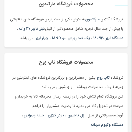
محصولات فروشگاه مارکتمون
3- دارای هندپیس واژینال جهت جوانسازی و رفع افتادگی و رفع تیرگی
واژن
فروشگاه آنلاین
مارکتمون
به عنوان یکی از معتبرترین فروشگاه های اینترنتی
3-دارای هندپیس صورت و بدن جهت جوانسازی و رفع چین و چروک و
با بیش از چند سال تجربه شامل محصولاتی از قبیل:
لیزر فایبر 30 وات
،
افتادگی پوست
دستگاه لیزر 120*180
،
پک ضد ریزش مو MND
،
چیلر لیزر
می باشد.
4- قابلیت شات زنی 12 خط در هر بار شات زنی
5-دارای 12 کاتریج متفاوت برای مناطق عملیاتی
محصولات فروشگاه تاپ زوج
6-تمامی اعمال مربوط به
جوانسازی
و
لاغری
به صورت کاملا غیر تهاجمی
و بدون درد
فروشگاه
تاپ زوج
یکی از معتبرترین و بزرگترین فروشگاه های اینترنتی در
7- مشاهده 50 درصد تاثیر پس از اتمام کار و تاثیر نهایی بعد از 2ماه
زمینه فروش محصولات بهداشتی و زناشویی می باشد.
8- ماندگاری تاثیرات تا 2الی 3 سال
این فروشگاه تمام تلاش خود را در زمینه ارسال محرمانه کالا به خریدار و
سرعت در تحویل کالا می نماید تا رضایت مشتریان را فراهم
آورد.محصولاتی از قبیل :
ژل تاخیری
،
پودر کلاژن
،
حلقه ویبراتور
،
دستگاه وکیوم مردانه