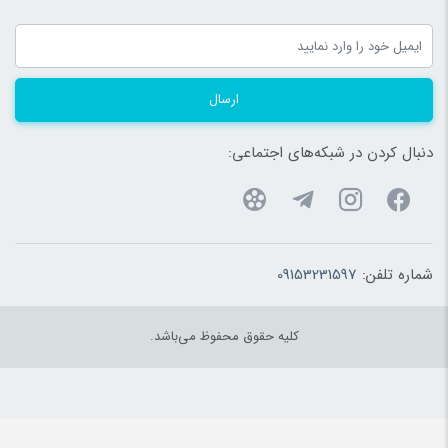
30 درصد نقد و مابقی اقساط ۱۰ ماهه
40 درصد نقد و مابقی اقساط ۱۵ ماهه
50 درصد نقد و مابقی اقساط ۱۸ ماهه
ارسال
60 درصد نقد و مابقی اقساط ۲۰ ماهه
بدون بهره
آموزش اپراتوری رایگان با ارائه مدرک معتبر
دنبال کردن در شبکه‌های اجتماعی:
1 سال گارانتی دستگاه بدون قیدوشرط
10 سال
خدمات
پس ازفروش و تضمین 100%تامین قطعات
ارسال رایگان،تحویل و نصب حضوری به تمام نقاط کشور
شماره تلفن:
09153231597
دستگاه محصول کشور کره جنوبی می باشد و دارای
مجوز
اداره
تجهیزات پزشکی و وزارت بهداشت، درمان و آموزش
پزشکی
می باشد.
کلیه حقوق محفوظ می‌باشد.