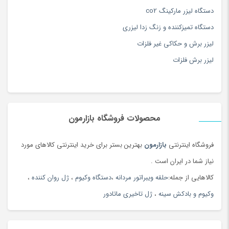
دستگاه لیزر مارکینگ co2
دستگاه تمیزکننده و زنگ زدا لیزری
لیزر برش و حکاکی غیر فلزات
لیزر برش فلزات
محصولات فروشگاه بازارمون
فروشگاه اینترنتی
بازارمون
بهترین بستر برای خرید اینترنتی کالاهای مورد
هایفو اولتراپی چهار بعدی
: (
صورت
،
بدن
،
ویمکس
،
واژینال
وآر اف
نیاز شما در ایران است .
فرکشنال)معجزه قرن
کالاهایی از جمله:
حلقه ویبراتور مردانه
،
دستگاه وکیوم
،
ژل روان کننده
،
1- جدیدترین تکنولوژی در لیفت و
جوانسازی
صورت
و بدن
وکیوم و بادکش سینه
،
ژل تاخیری ماتادور
2-دارای
هندپیس
مجزای ویمکس جهت لیفت و رفع چروک های ریز دور
چشم