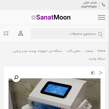
شماره تلفن
09153231597
ورود به حسا
Home
/
صنعت
/
ماشین آلات
/
دستگاه لیزر، تجهیزات پوست ،مو و زیبایی
/
دستگاه پلاسما