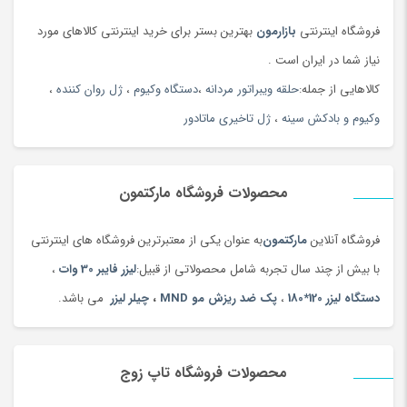
فروشگاه اینترنتی
بازارمون
بهترین بستر برای خرید اینترنتی کالاهای مورد
نیاز شما در ایران است .
کالاهایی از جمله:
حلقه ویبراتور مردانه
،
دستگاه وکیوم
،
ژل روان کننده
،
وکیوم و بادکش سینه
،
ژل تاخیری ماتادور
محصولات فروشگاه مارکتمون
فروشگاه آنلاین
مارکتمون
به عنوان یکی از معتبرترین فروشگاه های اینترنتی
با بیش از چند سال تجربه شامل محصولاتی از قبیل:
لیزر فایبر 30 وات
،
دستگاه لیزر 120*180
،
پک ضد ریزش مو MND
،
چیلر لیزر
می باشد.
زمینه های استفاده های از
دستگاه پلاسما جت
میتواند به شرح زیر
باشد:
محصولات فروشگاه تاپ زوج
افرادی با
افتادگی
خفیف تا متوسط پلک