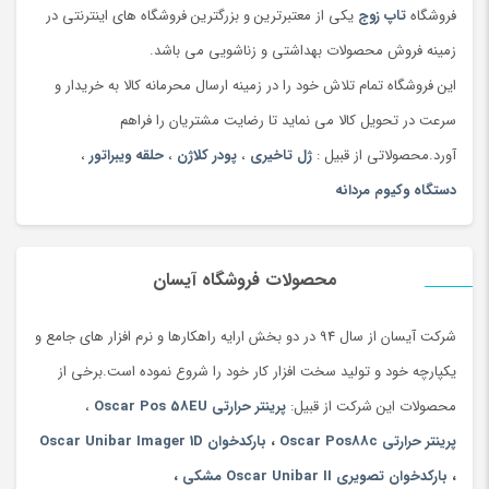
افرادی که تمایل به جراحی یا بیهوشی ندارند
فروشگاه
تاپ زوج
یکی از معتبرترین و بزرگترین فروشگاه های اینترنتی در
افرادی که مایل به ایجاد زخم یا اسکار بعد از عمل نمیباشند
زمینه فروش محصولات بهداشتی و زناشویی می باشد.
افرادی که سابقه جراحی پلک داشته و مجددا پلک آنها دچار افتادگی
این فروشگاه تمام تلاش خود را در زمینه ارسال محرمانه کالا به خریدار و
شده
سرعت در تحویل کالا می نماید تا رضایت مشتریان را فراهم
آورد.محصولاتی از قبیل :
ژل تاخیری
،
پودر کلاژن
،
حلقه ویبراتور
،
دستگاه وکیوم مردانه
محصولات فروشگاه آیسان
شرکت آیسان از سال 94 در دو بخش ارایه راهکارها و نرم افزار های جامع و
یکپارچه خود و تولید سخت افزار کار خود را شروع نموده است.برخی از
محصولات این شرکت از قبیل:
پرینتر حرارتی Oscar Pos 58EU
،
پرینتر حرارتی Oscar Pos88c
،
بارکدخوان Oscar Unibar Imager 1D
،
بارکدخوان تصویری Oscar Unibar II مشکی
،