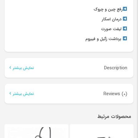
رفع چین و چروک
درمان اسکار
لیفت صورت
برداشت زگیل و فیبروم
Description
نمایش بیشتر
Description
Reviews (0)
نمایش بیشتر
دستگاه پلاسما
There are no reviews yet.
جوانسازی پوست
محصولات مرتبط
Be the first to review “دستگاه پلاسما”
نشانی ایمیل شما منتشر نخواهد شد.
بخش‌های موردنیاز علامت‌گذاری
مکانیسم دستگاه پلاسما جت
(
جوانسازی پوست
)؛