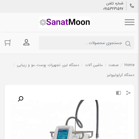
شماره تلفن
09153231597
ورود به حسا
Home
/
صنعت
/
ماشین آلات
/
دستگاه لیزر، تجهیزات پوست ،مو و زیبایی
/
دستگاه کرایولیپولیز