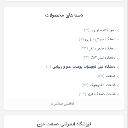
دسته‌های محصولات
*
Name
تمیز کننده لیزری
(3)
دستگاه جوش لیزری
(5)
*
Email
دستگاه فایبر مارکر
(23)
دستگاه لیزر Co2
(22)
دستگاه لیزر، تجهیزات پوست ،مو و زیبایی
(11)
ذخیره نام، ایمیل و وبسایت من در مرورگر برای زمانی که دوباره دیدگاهی
صنعت
(165)
می‌نویسم.
قطعات الکترونیک
(52)
قطعات دستگاه لیزر
(43)
لطفا پاسخ را به عدد انگلیسی وارد کنید:
لیزر برش و حکاکی غیر فلزات
(7)
نمایش بیشتر
دوازده − هشت =
لیزر برش و حکاکی فلزات
(5)
ماشین آلات
(68)
فروشگاه اینترنتی صنعت مون