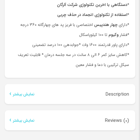
*
دستگاهی با اخرین تکنولوژی شرکت آلرگان
*
استفاده از تکنولوژی انجماد در حذف چربی
*دارای
چهار هندپیس
اختصاصی با فریز پد های چهارگانه ۳۶۰ درجه
*فشار
وکیوم
تا ۱۰۰ کیلوپاسکال
*دارای پاور قدرتمند ۱۶۰۰ وات *جوابدهی ۱۰۰ درصد تضمینی
*کاهش سایز کمر ۶ الی ۸ سانت در سه جلسه درمان * قابلیت تعریف
سیکل ترکیبی با دما و فشار معین
Description
نمایش بیشتر
Description
Reviews (0)
نمایش بیشتر
There are no reviews yet.