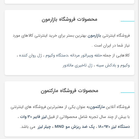
محصولات فروشگاه بازارمون
فروشگاه اینترنتی
بازارمون
بهترین بستر برای خرید اینترنتی کالاهای مورد
کول اسکالپتینگ Coolsculpting
نیاز شما در ایران است .
لاغری موضعی
کالاهایی از جمله:
حلقه ویبراتور مردانه
،
دستگاه وکیوم
،
ژل روان کننده
،
وکیوم و بادکش سینه
،
ژل تاخیری ماتادور
کول
اسکالپتینگ به لاتین coolsculpting
یک
دستگاه
با
تکنولوژی
کرایو لیپولیز
است که جهت
لاغری موضعی
کاهش تراکم چربی در مناطق
خاصی از بدن مانند
شکم
،
محصولات فروشگاه مارکتمون
پشت،
ران
ها،
غبغب
،
پا
،
بازوها
و
چانه
استفاده می شود،
کرایولیپولیز یا
فروشگاه آنلاین
مارکتمون
به عنوان یکی از معتبرترین فروشگاه های اینترنتی
کول اسکالپتینگ
روشی برای از بین بردن چربی های موضعی به روش
با بیش از چند سال تجربه شامل محصولاتی از قبیل:
لیزر فایبر 30 وات
،
انجماد است
لاغری موضعی
با انجماد سلول های
چربی
، سلول های
دستگاه لیزر 120*180
،
پک ضد ریزش مو MND
،
چیلر لیزر
می باشد.
چربی بدون آسیب به بافت های اطراف یا پوست از بین می روند. دستگاه