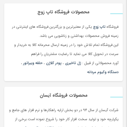
کول اسکالپتینگ برای
کاهش چرب
ی
موضعی شکم و پشت بدن و غبغب و
ران پا ها بیشترین استفاده را دارد.
لاغری موضعی
با دستگاه کول
محصولات فروشگاه تاپ زوج
اسکالپتینگ روشی غیر تهاجمی برای از بین بردن چربی است که اغلب به
فروشگاه
تاپ زوج
یکی از معتبرترین و بزرگترین فروشگاه های اینترنتی در
عنوان انجماد چربی شناخته می شود. این روش سرد سازی سلول های
زمینه فروش محصولات بهداشتی و زناشویی می باشد.
چربی، باعث لیپولیز یعنی شکستن سلول های چربی بدون آسیب رساندن
این فروشگاه تمام تلاش خود را در زمینه ارسال محرمانه کالا به خریدار و
به بافت های اطراف یا پوست می شود. کرایولیپولیز برای کاهش چربی در
سرعت در تحویل کالا می نماید تا رضایت مشتریان را فراهم
مناطق خاصی از بدن عمل می کند و بیشترین استفاده را در شکم و
آورد.محصولاتی از قبیل :
ژل تاخیری
،
پودر کلاژن
،
حلقه ویبراتور
،
پشت بدن دارد. دستگاه کول اسکالپتینگ راه حل
لاغری
دستگاه وکیوم مردانه
موضعی
دائمی
برای از دست دادن چربی نیست و فقط می تواند سلول
های چربی موجود را کاهش دهد و نمی تواند مانع از افزایش اندازه سلول
های چربی باقی مانده در بدن شود. در نتیجه، بایستی ترکیبی از رژیم
محصولات فروشگاه آیسان
غذایی،
ورزش
و روش های کرایو لیپولیز را برای حذف چربی بکار ببرند.
تقریبا دوره نقاهت و عوارض جانبی مرتبط با کرایو لیپولیز وجود ندارد.
شرکت آیسان از سال 94 در دو بخش ارایه راهکارها و نرم افزار های جامع و
پس از این روش، چربی طی یک دوره دو تا چهار ماهه کاهش می یابد.
یکپارچه خود و تولید سخت افزار کار خود را شروع نموده است.برخی از