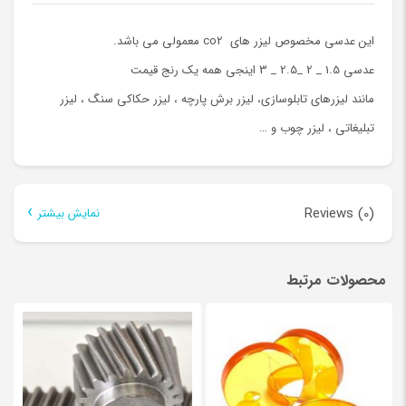
این عدسی مخصوص لیزر های co2 معمولی می باشد.
عدسی 1.5 _ 2 _2.5 _ 3 اینجی همه یک رنج قیمت
مانند لیزرهای تابلوسازی، لیزر برش پارچه ، لیزر حکاکی سنگ ، لیزر
تبلیغاتی ، لیزر چوب و …
Reviews (0)
نمایش بیشتر
There are no reviews yet.
محصولات مرتبط
Be the first to review “عدسی لیزر co2 تایوانی”
نشانی ایمیل شما منتشر نخواهد شد.
بخش‌های موردنیاز علامت‌گذاری
شده‌اند
*
*
Your rating