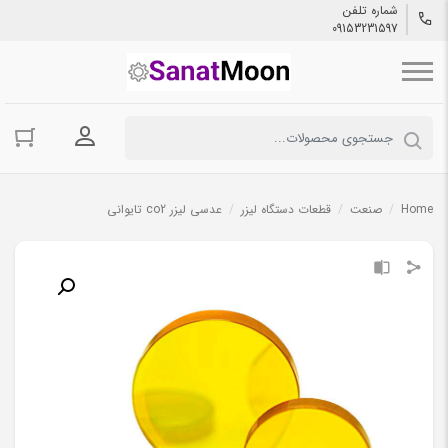
شماره تلفن
09153231597
ورود به حسا
Home
/
صنعت
/
قطعات دستگاه لیزر
/
عدسی لیزر co2 تایوانی