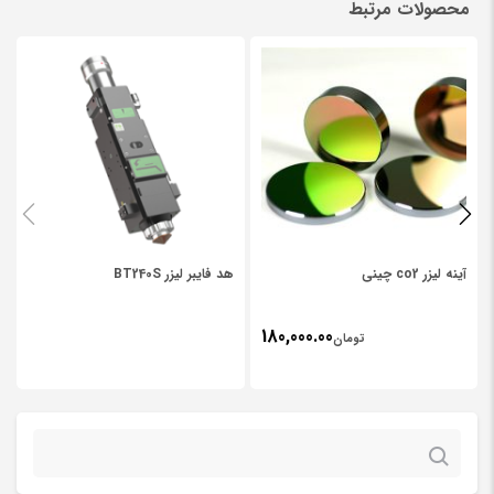
محصولات مرتبط
Be the first to review “عدسی لیزر co2 چینی”
عدسی 1.5 _ 2 _2.5 _ 3 اینجی مخصوص لیز های غیر فلزات
نشانی ایمیل شما منتشر نخواهد شد.
بخش‌های موردنیاز علامت‌گذاری
شده‌اند
*
*
Your rating
*
Your review
آینه لیزر co2 چینی
هد فایبر لیزر BT240S
180,000.00
تومان
جستجو
برای: