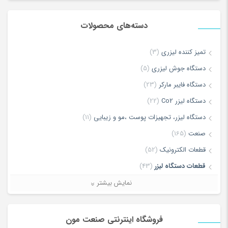
دسته‌های محصولات
*
Name
تمیز کننده لیزری
(3)
دستگاه جوش لیزری
(5)
*
Email
دستگاه فایبر مارکر
(23)
دستگاه لیزر Co2
(22)
دستگاه لیزر، تجهیزات پوست ،مو و زیبایی
(11)
ذخیره نام، ایمیل و وبسایت من در مرورگر برای زمانی که دوباره دیدگاهی
صنعت
(165)
می‌نویسم.
قطعات الکترونیک
(52)
قطعات دستگاه لیزر
(43)
لطفا پاسخ را به عدد انگلیسی وارد کنید:
لیزر برش و حکاکی غیر فلزات
(7)
نمایش بیشتر
بیست + بیست =
لیزر برش و حکاکی فلزات
(5)
ماشین آلات
(68)
فروشگاه اینترنتی صنعت مون