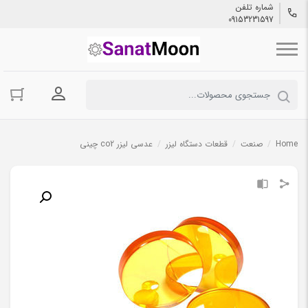
شماره تلفن
09153231597
ورود به حسا
Home
/
صنعت
/
قطعات دستگاه لیزر
/
عدسی لیزر co2 چینی