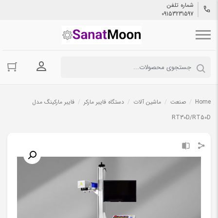
شماره تلفن
09153231597
ورود به حسا
Home
/
صنعت
/
ماشین آلات
/
دستگاه فایبر مارکر
/
فایبر مارکینگ مدل
RT30D/RT50D