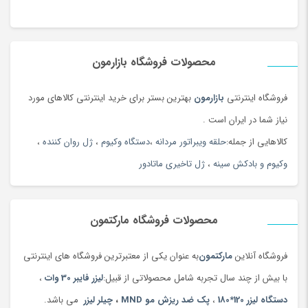
سایز مفید میز کار 100*160 سانتی متر
دارای طاقه بازکن
محصولات فروشگاه بازارمون
مخصوص برش پارچه و چرم چوب ام دی اف و پلکسی
میز وکیوم جهت جلوگیری از چروک شدن پارچه و چرم
فروشگاه اینترنتی
بازارمون
بهترین بستر برای خرید اینترنتی کالاهای مورد
دارای درب جهت جلوگیری از خروج صدا و دود
نیاز شما در ایران است .
دارای پنل تصویر با قابلیت آپلود 100 فایل متفاوت
کالاهایی از جمله:
حلقه ویبراتور مردانه
،
دستگاه وکیوم
،
ژل روان کننده
،
وکیوم و بادکش سینه
،
ژل تاخیری ماتادور
نمایشگر ویدیو
محصولات فروشگاه مارکتمون
فروشگاه آنلاین
مارکتمون
به عنوان یکی از معتبرترین فروشگاه های اینترنتی
با بیش از چند سال تجربه شامل محصولاتی از قبیل:
لیزر فایبر 30 وات
،
دستگاه لیزر 120*180
،
پک ضد ریزش مو MND
،
چیلر لیزر
می باشد.