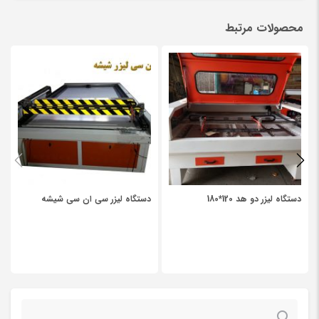
There are no reviews yet.
به علت سبک بودن محورهای حرکت سرعت این مدل از دستگاه ها 40 تا
محصولات مرتبط
Be the first to review “لیزر سایز 100در 160 سیستم حرکتی
50 درصد از دستگاهای با تیوب لیزر متحرک بیشتر است.
ریل و واگن”
مشخصات دستگاه 100*160 :
نشانی ایمیل شما منتشر نخواهد شد.
بخش‌های موردنیاز علامت‌گذاری
سایز مفید میز کار 100*160 سانتی متر
شده‌اند
*
دارای طاقه بازکن
*
Your rating
مخصوص برش پارچه و چرم چوب ام دی اف و پلکسی
میز وکیوم جهت جلوگیری از چروک شدن پارچه و چرم
Your review
*
دارای درب جهت جلوگیری از خروج صدا و دود
دستگاه لیزر دو هد 120*180
دستگاه لیزر سی ان سی شیشه
دارای پنل تصویر با قابلیت آپلود 100 فایل متفاوت
قابلیت اجرای ادامه کار در صورت قطع برق
حافظه داخلی 512 مگابایتی
اجرای 25 لایه طراحی متفاوت
دمنده 100 وات
جستجو