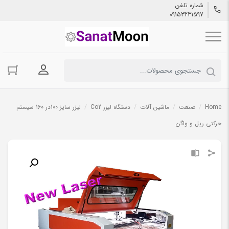
شماره تلفن
09153231597
ورود به حسا
Home
/
صنعت
/
ماشین آلات
/
دستگاه لیزر Co2
/
لیزر سایز 100در 160 سیستم
حرکتی ریل و واگن