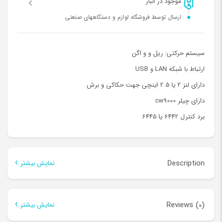
موجود در انبار
ارسال توسط فروشگاه لوازم و دستگاههای صنعتی
سیستم حرکتی: ریل و و اگن
ارتباط با شبکه LAN و USB
دارای لنز 2 یا 2.5 اینچی جهت حکاکی و برش
دارای چیلر cw9000
برد کنترل 6442 یا 6445
Description
نمایش بیشتر
Description
Reviews (0)
نمایش بیشتر
دستگاه سایز 100*160 دارای سرعت بسیار بالا در برش و حکاکی می باشد،