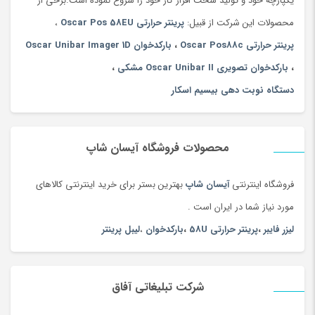
یکپارچه خود و تولید سخت افزار کار خود را شروع نموده است.برخی از
محصولات این شرکت از قبیل:
پرینتر حرارتی Oscar Pos 58EU
،
پرینتر حرارتی Oscar Pos88c
،
بارکدخوان Oscar Unibar Imager 1D
،
بارکدخوان تصویری Oscar Unibar II مشکی
،
دستگاه نوبت دهی بیسیم اسکار
محصولات فروشگاه آیسان شاپ
فروشگاه اینترنتی
آیسان شاپ
بهترین بستر برای خرید اینترنتی کالاهای
مورد نیاز شما در ایران است .
لیزر فایبر
،
پرینتر حرارتی 58U
،
بارکدخوان
،
لیبل پرینتر
شرکت تبلیغاتی آفاق