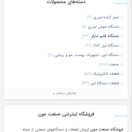
دسته‌های محصولات
*
Name
تمیز کننده لیزری
(3)
دستگاه جوش لیزری
(5)
*
Email
دستگاه فایبر مارکر
(23)
دستگاه لیزر Co2
(22)
دستگاه لیزر، تجهیزات پوست ،مو و زیبایی
(11)
ذخیره نام، ایمیل و وبسایت من در مرورگر برای زمانی که دوباره دیدگاهی
صنعت
(165)
می‌نویسم.
قطعات الکترونیک
(52)
قطعات دستگاه لیزر
(43)
لطفا پاسخ را به عدد انگلیسی وارد کنید:
لیزر برش و حکاکی غیر فلزات
(7)
نمایش بیشتر
هجده + یازده =
لیزر برش و حکاکی فلزات
(5)
ماشین آلات
(68)
فروشگاه اینترنتی صنعت مون
فروشگاه صنعت مون
فروش قطعات و دستگاههای صنعتی از جمله :