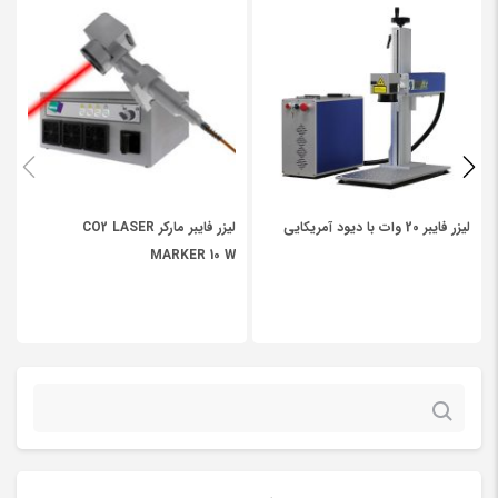
نشانی ایمیل شما منتشر نخواهد شد.
بخش‌های موردنیاز علامت‌گذاری
1. طراحی فشرده : به ویژه برای مارک قطعات کوچک، با دقت علامت
شده‌اند
*
گذاری بالا طراحی شده است
*
Your rating
2. محور Z محرکه: سرچشمه می تواند به صورت خودکار با موتور حرکتی
حرکت کند. دو دکمه برای کنترل حرکت دستگاه وجود دارد
*
Your review
3. سیستم تمرکز یاب : دو اشاره گر تمرکز دقیق تمرکز را نشان می دهد
(زمانی که دو خط قرمز به یک نقطه متصل می شوند، بدین معنی که سر
لیزر فایبر 20 وات با دیود آمریکایی
لیزر فایبر مارکر CO2 LASER
مارک در موقعیت درست قرار دارد)
MARKER 10 W
به اپراتور کمک می کند تا تمرکز را به راحتی پیدا کند، کارایی تولید را
افزایش دهد.
4. علامت گذاری بالا و دقت علامت گذاری بالا
5. سیستم های کنترل داخلی :
جستجو
در داخل درب، این سیستم کنترل برای کل ماشین است. این سیستم
برای:
کنترل به طور خاص طراحی شده است،
با طرح بندی خطوط خوب، ایمنی بالا و
ثبات
عملکرد