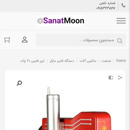
شماره تلفن
09153231597
ورود به حسا
Home
/
صنعت
/
ماشین آلات
/
دستگاه فایبر مارکر
/
لیزر فایبرر 20 وات