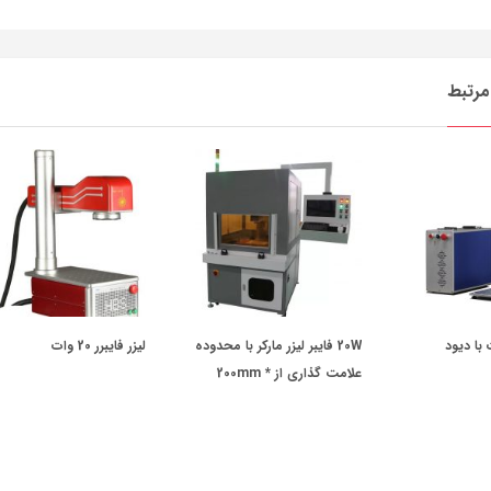
رتبط
بر 30 وات با دیود
20W فایبر لیزر مارکر با محدوده
لیزر فایبرر 20 وات
علامت گذاری از 200mm *
200mm