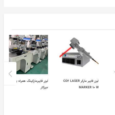
لیزر فایبر مارکر CO2 LASER
لیزر فایبرمارکینگ همراه با
MARKER 10 W
میزکار