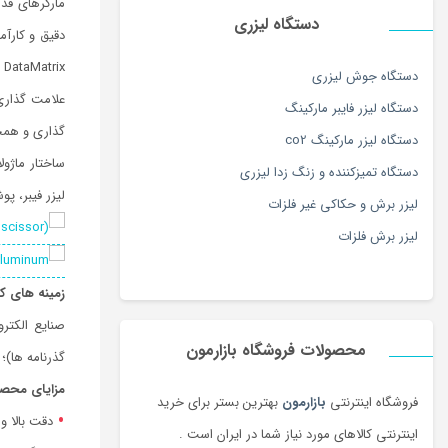
مارکرهای قد
دستگاه لیزری
دقیق و کارآم
/ DataMatrix، بارکد)، کاراکترهای عددی و عددی، آرم ها و حروف با دقت و با لیزر فیبر بسیار دقیق مشخص 
دستگاه جوش لیزری
علامت گذاری 
دستگاه لیزر فایبر مارکینگ
گذاری و همچن
دستگاه لیزر مارکینگ co2
دستگاه تمیزکننده و زنگ زدا لیزری
لیزر فیبر، پ
لیزر برش و حکاکی غیر فلزات
لیزر برش فلزات
زمینه های کا
صنایع الکترو
محصولات فروشگاه بازارمون
گذرنامه ها)؛
مزایای محص
فروشگاه اینترنتی
بازارمون
بهترین بستر برای خرید
دقت بالا و
اینترنتی کالاهای مورد نیاز شما در ایران است .