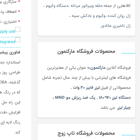
سازگاری به
کالاهایی از جمله:
حلقه ویبراتور مردانه
،
دستگاه وکیوم
،
انعطاف پذی
ژل روان کننده
،
وکیوم و بادکش سینه
،
اختیاری: ن
ژل تاخیری ماتادور
محصولات فروشگاه مارکتمون
فناوری پیشبی
استاندارد جد
فروشگاه آنلاین
مارکتمون
به عنوان یکی از معتبرترین
طراحی روز و
فروشگاه های اینترنتی با بیش از چند سال تجربه شامل
گذشته، FOBA خود را به عنوان یک راه حل علامت گذاری برای تولید کنندگان جهانی و تامین کنندگان خودرو تاسیس کرده است.
محصولاتی از قبیل:
لیزر فایبر 30 وات
،
که در رنگ ها
دستگاه لیزر 120*180
،
پک ضد ریزش مو MND
،
چیلر لیزر
می باشد.
رنگ لایه ای
کند.
محصولات فروشگاه تاپ زوج