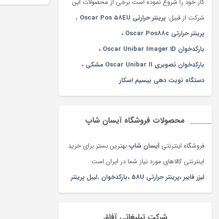
کار خود را شروع نموده است.برخی از محصولات این
شرکت از قبیل:
پرینتر حرارتی Oscar Pos 58EU
،
پرینتر حرارتی Oscar Pos88c
،
بارکدخوان Oscar Unibar Imager 1D
،
بارکدخوان تصویری Oscar Unibar II مشکی
،
دستگاه نوبت دهی بیسیم اسکار
محصولات فروشگاه آیسان شاپ
فروشگاه اینترنتی
آیسان شاپ
بهترین بستر برای خرید
اینترنتی کالاهای مورد نیاز شما در ایران است .
لیزر فایبر
،
پرینتر حرارتی 58U
،
بارکدخوان
،
لیبل پرینتر
شرکت تبلیغاتی آفاق