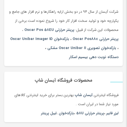
شرکت آیسان از سال 94 در دو بخش ارایه راهکارها و نرم افزار های جامع و
یکپارچه خود و تولید سخت افزار کار خود را شروع نموده است.برخی از
محصولات این شرکت از قبیل:
پرینتر حرارتی Oscar Pos 58EU
،
پرینتر حرارتی Oscar Pos88c
،
بارکدخوان Oscar Unibar Imager 1D
،
بارکدخوان تصویری Oscar Unibar II مشکی
،
دستگاه نوبت دهی بیسیم اسکار
محصولات فروشگاه آیسان شاپ
فروشگاه اینترنتی
آیسان شاپ
بهترین بستر برای خرید اینترنتی کالاهای
مورد نیاز شما در ایران است .
لیزر فایبر
،
پرینتر حرارتی 58U
،
بارکدخوان
،
لیبل پرینتر