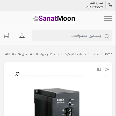
شماره تلفن
09153231597
ورود به حسا
Home
/
صنعت
/
قطعات الکترونیک
/
منبع تغذیه برند FATEK مدل ADP-12V-2A