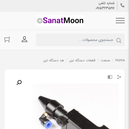
شماره تلفن
09153231597
ورود به حسا
Home
/
صنعت
/
قطعات دستگاه لیزر
/
هد دستگاه لیزر