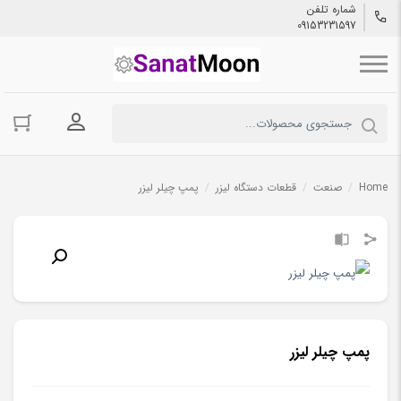
شماره تلفن
09153231597
ورود به حسا
Home
/
صنعت
/
قطعات دستگاه لیزر
/
پمپ چیلر لیزر
پمپ چیلر لیزر