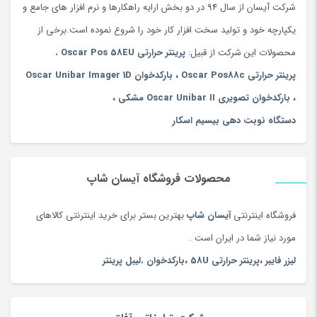
شرکت آیسان از سال 94 در دو بخش ارایه راهکارها و نرم افزار های جامع و
یکپارچه خود و تولید سخت افزار کار خود را شروع نموده است.برخی از
محصولات این شرکت از قبیل:
پرینتر حرارتی Oscar Pos 58EU
،
پرینتر حرارتی Oscar Pos88c
،
بارکدخوان Oscar Unibar Imager 1D
،
بارکدخوان تصویری Oscar Unibar II مشکی
،
دستگاه نوبت دهی بیسیم اسکار
محصولات فروشگاه آیسان شاپ
فروشگاه اینترنتی
آیسان شاپ
بهترین بستر برای خرید اینترنتی کالاهای
مورد نیاز شما در ایران است .
لیزر فایبر
،
پرینتر حرارتی 58U
،
بارکدخوان
،
لیبل پرینتر