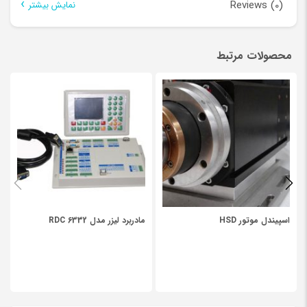
Reviews (0)
نمایش بیشتر
There are no reviews yet.
محصولات مرتبط
Be the first to review “پمپ چیلر لیزر”
نشانی ایمیل شما منتشر نخواهد شد.
بخش‌های موردنیاز علامت‌گذاری
شده‌اند
*
*
Your rating
*
Your review
اسپیندل موتور HSD
مادربرد لیزر مدل RDC 6332