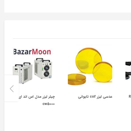
عدسی لیزر co2 تایوانی
چیلر لیزر مدل اس اند ای
cw5000