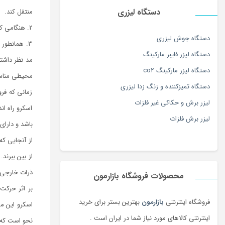
دستگاه لیزری
منتقل کند.
2. هنگامی که بال اسکرو می خواهد حرکت کند باید میزان دقت آن بسیار بالا باشد، در نتیجه یکی از مهمترین ویژگی های انتخاب بال اسکرو میزان دقت آن در حرکت می باشد.
دستگاه جوش لیزری
3. همانطور
دستگاه لیزر فایبر مارکینگ
مد نظر داشت
دستگاه لیزر مارکینگ co2
محیطی مناسبی
دستگاه تمیزکننده و زنگ زدا لیزری
زمانی که فرو
لیزر برش و حکاکی غیر فلزات
اسکرو راه ان
لیزر برش فلزات
باشد و دارای
از آنجایی که
از بین ببرند
ذرات خارجی ا
محصولات فروشگاه بازارمون
بر اثر حرک
فروشگاه اینترنتی
بازارمون
بهترین بستر برای خرید
اسکرو این م
اینترنتی کالاهای مورد نیاز شما در ایران است .
نحو است که ب