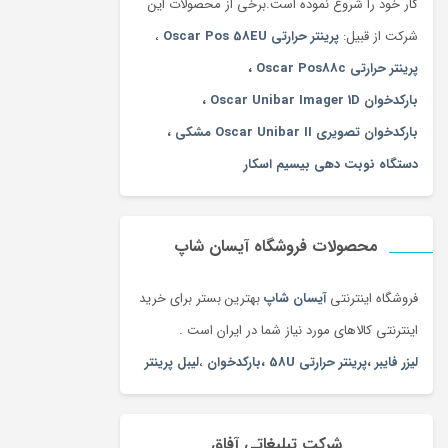
کار خود را شروع نموده است.برخی از محصولات این
شرکت از قبیل:
پرینتر حرارتی Oscar Pos 58EU
،
پرینتر حرارتی Oscar Pos88c
،
بارکدخوان Oscar Unibar Imager 1D
،
بارکدخوان تصویری Oscar Unibar II مشکی
،
دستگاه نوبت دهی بیسیم اسکار
محصولات فروشگاه آیسان شاپ
فروشگاه اینترنتی
آیسان شاپ
بهترین بستر برای خرید
اینترنتی کالاهای مورد نیاز شما در ایران است .
لیزر فایبر
،
پرینتر حرارتی 58U
،
بارکدخوان
،
لیبل پرینتر
شرکت تبلیغاتی آفاق