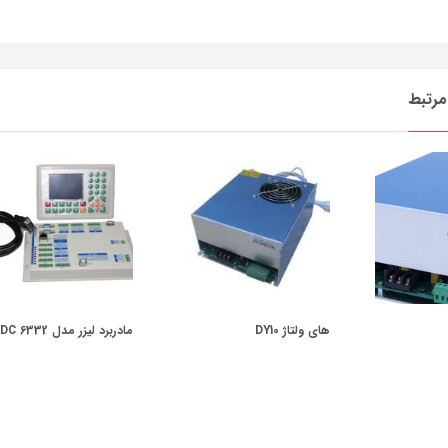
رتبط
های ولتاژ DY10
مادربرد لیزر مدل RDC 6332