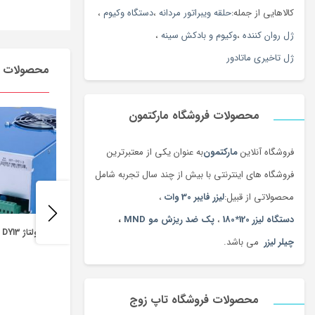
کالاهایی از جمله:
حلقه ویبراتور مردانه
،
دستگاه وکیوم
،
ژل روان کننده
،
وکیوم و بادکش سینه
،
ژل تاخیری ماتادور
محصولات م
محصولات فروشگاه مارکتمون
فروشگاه آنلاین
مارکتمون
به عنوان یکی از معتبرترین
فروشگاه های اینترنتی با بیش از چند سال تجربه شامل
محصولاتی از قبیل:
لیزر فایبر 30 وات
،
دستگاه لیزر 120*180
،
پک ضد ریزش مو MND
،
های ولتاژ DY13
چیلر لیزر
می باشد.
محصولات فروشگاه تاپ زوج